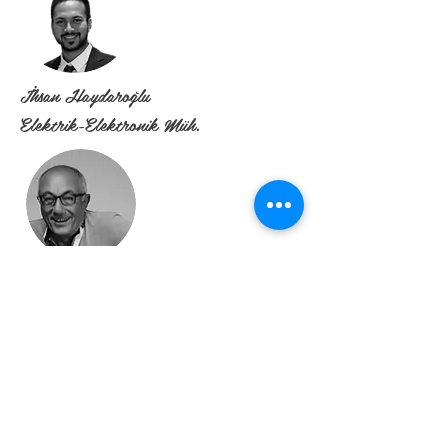
İhsan Haydaroğlu
Elektrik-Elektronik Müh.
Yaşar Gençer
Makina Müh.