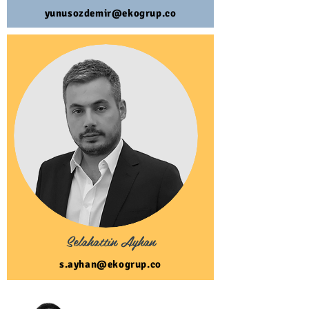
yunusozdemir@ekogrup.co
Selahattin Ayhan
s.ayhan@ekogrup.co