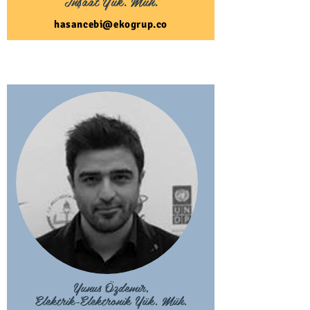
İnşaat Yük. Müh.
hasancebi@ekogrup.co
Yunus Özdemir,
Elektrik-Elektronik Yük. Müh.